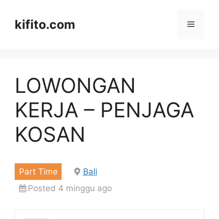
Langsung
ke
kifito.com
Menu
isi
LOWONGAN
KERJA – PENJAGA
KOSAN
Part Time
Bali
Posted 4 minggu ago