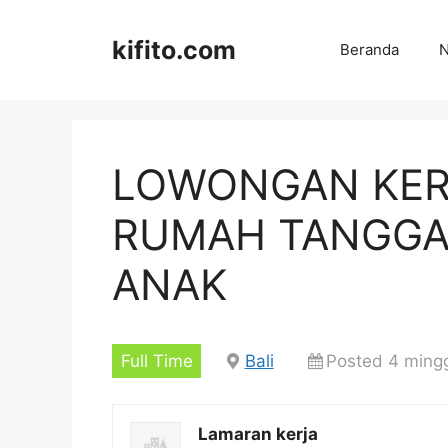
Langsung
ke
kifito.com
Beranda
N
isi
LOWONGAN KERJ
RUMAH TANGGA
ANAK
Full Time
Bali
Posted 4 ming
Lamaran kerja