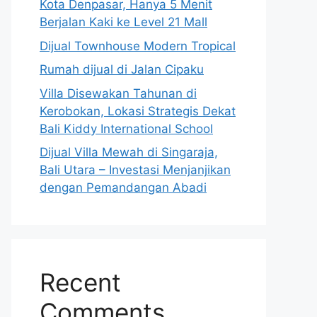
Kota Denpasar, Hanya 5 Menit
Berjalan Kaki ke Level 21 Mall
Dijual Townhouse Modern Tropical
Rumah dijual di Jalan Cipaku
Villa Disewakan Tahunan di
Kerobokan, Lokasi Strategis Dekat
Bali Kiddy International School
Dijual Villa Mewah di Singaraja,
Bali Utara – Investasi Menjanjikan
dengan Pemandangan Abadi
Recent
Comments