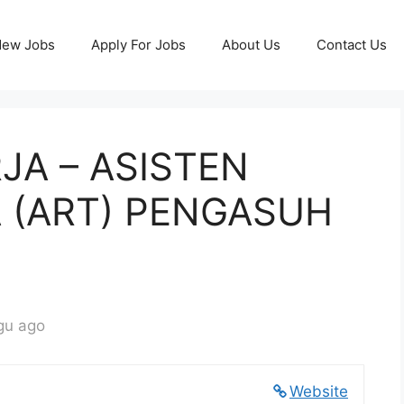
ew Jobs
Apply For Jobs
About Us
Contact Us
A – ASISTEN
 (ART) PENGASUH
gu ago
Website