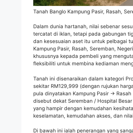
Tanah Banglo Kampung Pasir, Rasah, Ser
Dalam dunia hartanah, nilai sebenar ses
tercatat di iklan, tetapi pada gabungan t
dan kesesuaian aset itu untuk pelbagai t
Kampung Pasir, Rasah, Seremban, Negeri S
khususnya kepada pembeli yang mengutama
fleksibiliti untuk membina kediaman mengi
Tanah ini disenaraikan dalam kategori P
sekitar RM129,999 (dengan rujukan harga
pula dinyatakan Kampung Pasir → Rasah 
disebut dekat Seremban / Hospital Besa
yang hampir dengan kemudahan kesihatan
keselamatan, kemudahan akses, dan nilai
Di bawah ini ialah penerangan yang sang