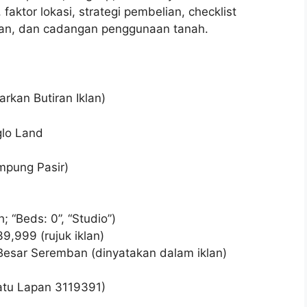
aktor lokasi, strategi pembelian, checklist
an, dan cadangan penggunaan tanah.
rkan Butiran Iklan)
glo Land
mpung Pasir)
 “Beds: 0”, “Studio”)
,999 (rujuk iklan)
Besar Seremban (dinyatakan dalam iklan)
atu Lapan 3119391)