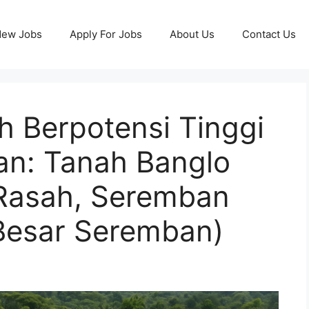
ew Jobs
Apply For Jobs
About Us
Contact Us
h Berpotensi Tinggi
an: Tanah Banglo
Rasah, Seremban
 Besar Seremban)