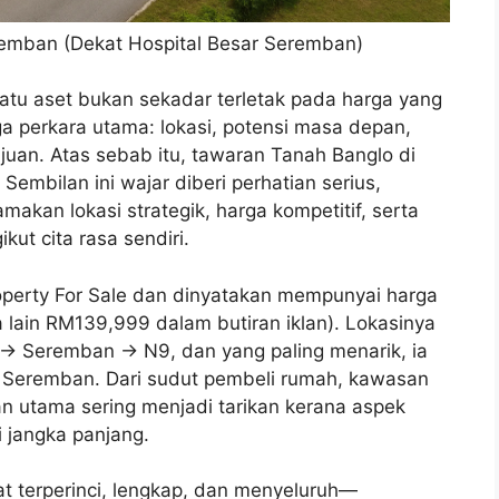
emban (Dekat Hospital Besar Seremban)
uatu aset bukan sekadar terletak pada harga yang
iga perkara utama: lokasi, potensi masa depan,
ujuan. Atas sebab itu, tawaran Tanah Banglo di
embilan ini wajar diberi perhatian serius,
kan lokasi strategik, harga kompetitif, serta
kut cita rasa sendiri.
roperty For Sale dan dinyatakan mempunyai harga
 lain RM139,999 dalam butiran iklan). Lokasinya
→ Seremban → N9, dan yang paling menarik, ia
r Seremban. Dari sudut pembeli rumah, kawasan
 utama sering menjadi tarikan kerana aspek
 jangka panjang.
at terperinci, lengkap, dan menyeluruh—